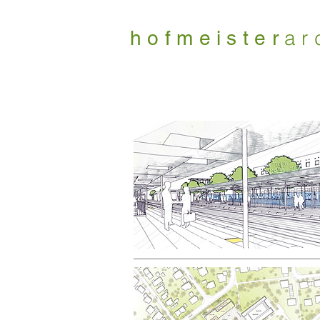
ar
hofmeister